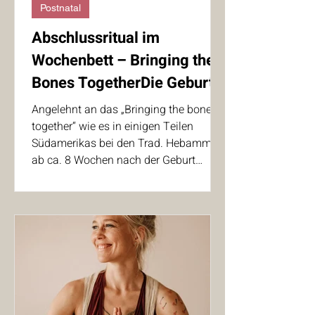
Postnatal
Abschlussritual im
Wochenbett – Bringing the
Bones TogetherDie Geburt
eines Kindes verändert
Angelehnt an das „Bringing the bones
vieles – den Körper, das
together“ wie es in einigen Teilen
Südamerikas bei den Trad. Hebammen
Herz und das Leben
ab ca. 8 Wochen nach der Geburt
üblich ist, biete ich in Zusammenarbeit
u.a. mit Verena Schuder, dieses
wunderschöne Ritual an.
Abschlussritual im Wochenbett –
Bringing the Bones Together Die Geburt
eines Kindes verändert vieles – den
Körper, das Herz und das Leben.
Zwischen dem Ankommen im
Familienalltag und den Bedürfnissen