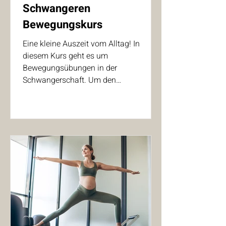
Schwangeren
Bewegungskurs
Eine kleine Auszeit vom Alltag! In
diesem Kurs geht es um
Bewegungsübungen in der
Schwangerschaft. Um den
Beckenboden besser zu spühren, sich
zu dehnen und mit der Atmung zu
verbinden. Um in dieser spannenden
Zeit etwas für sich zu tun, den Körper
zu unterstützen und
Schwangerschaftsbeschwerden
vorzubeugen. Zum Abschluss gibt es
immer eine Entspannungseinheit.
Praxis Oberstdorf, 17.30-18.30, 5x60
min, Kosten: Euro 75,-/SZ Weitere Infos
und Anmeldung unter info@hebamme-
pia-gr