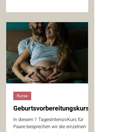
Partnermassagen die Bindung zum
Baby und zueinander stärken können.
Gleichzeitig erfährt der werdende
Partner, wie er aktiv zur Entspannung
und Geburtsbegleitung beitragen kann.
Das erwartet Sie: Gemeinsame
Entspannung genießen
Kurse
Geburtsvorbereitungskurs
In diesem 1 TagesIntensivKurs für
Paare besprechen wir die einzelnen