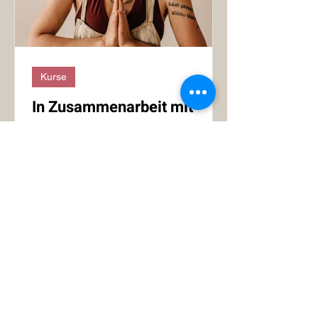
des Babys bleibt für die Mutter oft
wenig Rau
Kurse
In Zusammenarbeit mit
Verena Schuder:
Verena Schuder ist Pre- und Postnatal-
Yogalehrerin, Masseurin und Doula i.A.
Als liebe Freundin und Kollegin ergänzt
sie meine Angebote...