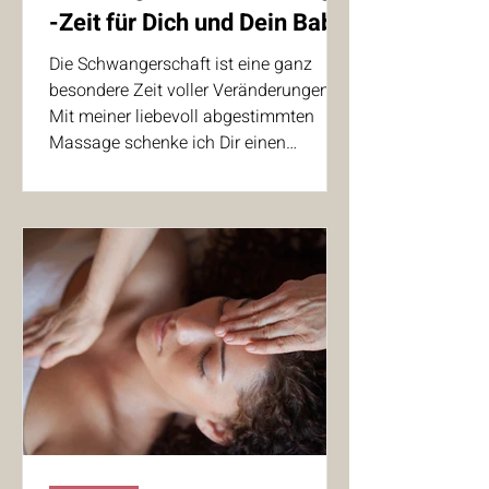
-Zeit für Dich und Dein Baby
Die Schwangerschaft ist eine ganz
besondere Zeit voller Veränderungen.
Mit meiner liebevoll abgestimmten
Massage schenke ich Dir einen
Moment der Ruhe, des Loslassens und
der tiefen Entspannung-für Dich und
Dein Baby. Sanfte, fließende
Berührungen, inspiriert von der
Hawainanischen Lomi Lomi Nui darfst
Du genießen. Die harmonischen und
großflächigen Streichungen fördern
Körperbewußtsein, können
Verspannungen lösen und laden dazu
ein, die Veränderungen im Körper mit
Leichtigke