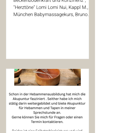
Beckenbodenkraft und Konzinenz",
Erlernt habe ich neben der Lomi-
"Herztöne" Lomi Lomi Nui, Kappl M.,
München Babymassagekurs, Bruno
Lomi-Nui auch andere
Walter NLP, Practitioner Rebozzo Tuch
Massagetechniken, die Dir und
Abschlußritual nach dem Wochenbett
Deinem Baby wohltuen und für
Akupunktur für Hebammen, ProMedico
Entspannung sorgen.
Effektive Manuelle Hilfen©,
Dies Fördert Dein Wohlbefinden und
hebammenART HypnoBirthing Doula,
Anne-Sophie Sellmaier-Montandraud
somit auch das Deines Kindes.
Kräuterausbildung, Kräuterschule
Weitnau Homöopathie i.A., und einige
Ich freue mich auf Deinen Anruf und
mehr
stelle auch gerne Gutscheine aus
;)
Bei Fragen bitte telefonisch
Kontakt aufnehmen oder per
Email.
EMH®-Effektive Manuelle
Hilfe®