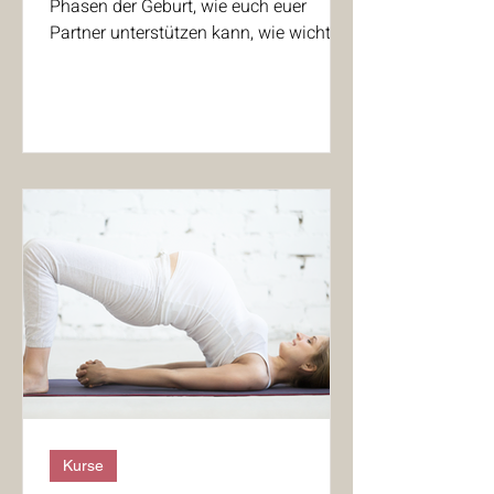
Phasen der Geburt, wie euch euer
Partner unterstützen kann, wie wichtig
das Wochenbett ist und vieles mehr.
Mit einzelnen Übungen und
Atemtechniken zur Entspannung runde
ich diese Stunden für euch ab, so das
ihr gestärkt und gut vorbereitet in diese
spannende Zeit gehen könnt. Termine
08.08.2026, Beginn 9.30, Kursort
geändert: Praxis Oberstdorf 19.09.2026,
Beginn 9.30, Hebammenpraxis
Sonthofen Alle weiteren
Kurse